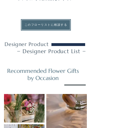
このフローリストに相談する
Designer Product
− Designer Product List −
Recommended Flower Gifts
by Occasion