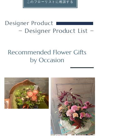
このフローリストに相談する
Designer Product
− Designer Product List −
Recommended Flower Gifts
by Occasion