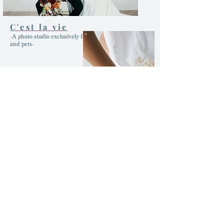
C'est la vie
-A photo studio exclusively for dogs, cats
and pets-
BRAND PAGE
- FLORIST JP Brand Page -
Operating company
FAQ
Inquiry
terms of service