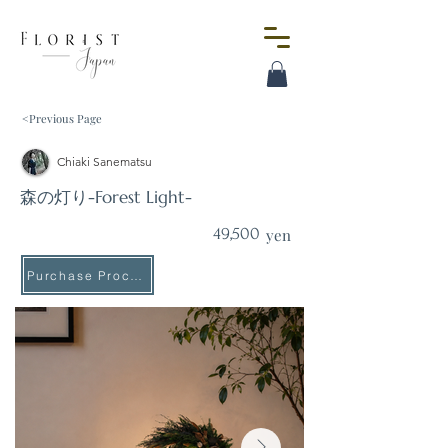
<Previous Page
Chiaki Sanematsu
森の灯り-Forest Light-
49,500
yen
Purchase Procedure