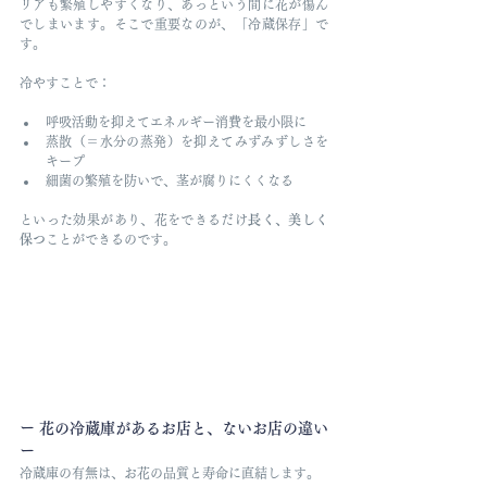
リアも繁殖しやすくなり、あっという間に花が傷ん
でしまいます。そこで重要なのが、「冷蔵保存」で
す。
冷やすことで：
呼吸活動を抑えてエネルギー消費を最小限に
蒸散（＝水分の蒸発）を抑えてみずみずしさを
キープ
細菌の繁殖を防いで、茎が腐りにくくなる
といった効果があり、花をできるだけ
長く、美しく
保つ
ことができるのです。
ー 花の冷蔵庫があるお店と、ないお店の違い 
ー
冷蔵庫の有無は、お花の品質と寿命に直結します。