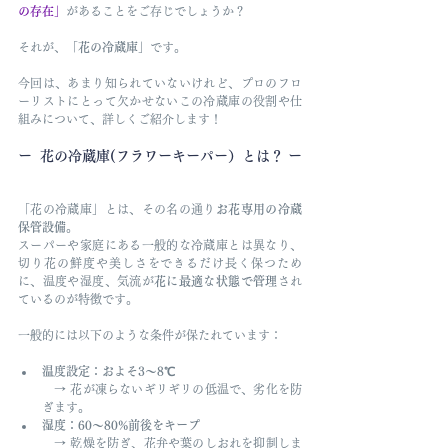
の存在」
があることをご存じでしょうか？
それが、
「花の冷蔵庫」
です。
今回は、あまり知られていないけれど、プロのフロ
ーリストにとって欠かせないこの冷蔵庫の役割や仕
組みについて、詳しくご紹介します！
ー  花の冷蔵庫(フラワーキーパー）とは？ ー
「花の冷蔵庫」とは、その名の通り
お花専用の冷蔵
保管設備
。
スーパーや家庭にある一般的な冷蔵庫とは異なり、
切り花の鮮度や美しさをできるだけ長く保つため
に、温度や湿度、気流が
花に最適な状態で管理
され
ているのが特徴です。
一般的には以下のような条件が保たれています：
温度設定：およそ3〜8℃
　→ 花が凍らないギリギリの低温で、劣化を防
ぎます。
湿度：60〜80%前後をキープ
　→ 乾燥を防ぎ、花弁や葉のしおれを抑制しま