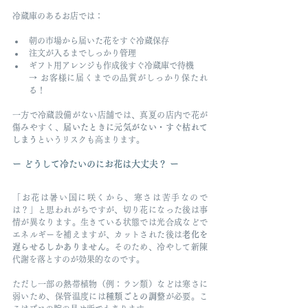
冷蔵庫のあるお店では：
朝の市場から届いた花をすぐ冷蔵保存
注文が入るまでしっかり管理
ギフト用アレンジも作成後すぐ冷蔵庫で待機
→ お客様に届くまでの品質がしっかり保たれ
る！
一方で冷蔵設備がない店舗では、真夏の店内で花が
傷みやすく、
届いたときに元気がない・すぐ枯れて
しまう
というリスクも高まります。
ー どうして冷たいのにお花は大丈夫？ ー
「お花は暑い国に咲くから、寒さは苦手なので
は？」と思われがちですが、切り花になった後は事
情が異なります。生きている状態では光合成などで
エネルギーを補えますが、カットされた後は
老化を
遅らせるしかありません
。そのため、冷やして新陳
代謝を落とすのが効果的なのです。
ただし一部の熱帯植物（例：ラン類）などは寒さに
弱いため、保管温度には
種類ごとの調整
が必要。こ