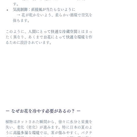
す。
気流制御：直接風が当たらないように
　→ 花が乾かないよう、柔らかい循環で空気を
保ちます。
このように、
人間にとって快適な冷蔵空間
とはまっ
たく異なり、あくまで
お花にとって快適な環境
を作
るために設計されています。
ー なぜお花を冷やす必要があるの？ ー
植物はカットされた瞬間から、徐々に水分と栄養を
失い、老化（劣化）が進みます。特に日本の夏のよ
うに
高温多湿な環境
では、茎が傷みやすく、バクテ