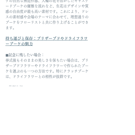
ケの自然な無造作感、大輪の花を活かしたキャスケ
ードブーケの優雅な流れなど、生花はデザインや質
感の自由度が最も高い素材です。これにより、ドレ
スの素材感や会場のテーマに合わせて、理想通りの
ブーケをフローリストと共に作り上げることができ
ます。
持ち運びと保存：プリザーブドやドライフラワ
ーブーケの魅力
◼︎記念に残したい場合
：
挙式後もそのままの美しさを保ちたい場合は、プリ
ザーブドフラワーやドライフラワーで作られたブー
ケを選ぶのも一つの方法です。特にクラッチブーケ
は、ドライフラワーとの相性が抜群です。
◼︎役割分担
：
花ブーケは挙式・披露宴で使用し、お色直し後のカ
ラードレスには、記念として残せるドライフラワー
ブーケを持つといった使い分けも人気です。
まとめ：あなたのウェディングスタイルを完
成させるブーケを見つけよう
ウェディングブーケは、ドレスの魅力を最大限に引