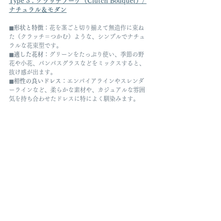
Type 3：
クラッチブーケ（Clutch Bouquet）
/ 
ナチュラル＆モダン
◼︎形状と特徴
：花を茎ごと切り揃えて無造作に束ね
た（クラッチ＝つかむ）ような、シンプルでナチュ
ラルな花束型です。
◼︎適した花材
：グリーンをたっぷり使い、季節の野
花や小花、パンパスグラスなどをミックスすると、
抜け感が出ます。
◼︎相性の良いドレス
：エンパイアラインやスレンダ
ーラインなど、柔らかな素材や、カジュアルな雰囲
気を持ち合わせたドレスに特によく馴染みます。