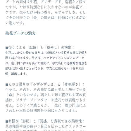
ブーケの素材は生花、プリザーブド、造花など様々
ですが、やはり特別な日に欠かせないのが生花ブー
ケです。生花だけが持つ香り、みずみずしさ、そし
てその日限りの「命」の輝きは、何物にも代えがた
い魅力です。
生花ブーケの魅力
◼︎香りによる「記憶」と「癒やし」の演出：
生花にしかない豊かな香りは、結婚式という特別な日の記憶と
深く結びつきます。例えば、バラやジャスミンなどのブーケ
は、後日同じ香りを嗅いだ瞬間に、挙式当日の感動的な情景を
鮮明に思い出すことができる、写真には残せない「香りの記
憶」演出します。
◼︎その日限りの「みずみずしさ」と「命の輝き」：
生花は、その日、その瞬間に最も美しく咲いている
「命」そのものです。瑞々しく輝く花びらや茎の質
感は、プリザーブドフラワーや造花では表現できま
せん。このライブ感こそが、一生に一度の門出にふ
さわしい本物の特別感を花嫁にもたらします。
◼︎多様な「形状」と「質感」を表現できる柔軟性：
花の種類や茎の曲がり具合を活かしたクラッチブー