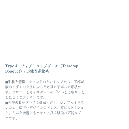
Type 4：
ティアドロップブーケ（Teardrop 
Bouquet）
/ 万能な進化系
◼︎形状と特徴
：ラウンドの丸いトップから、下部が
涙のしずくのように少しだけ垂れ下がった形状で
す。ラウンドとキャスケードの「いいとこ取り」を
したようなデザインです。
◼︎相性の良いドレス
：豪華すぎず、シンプルすぎな
いため、幅広いデザインのドレス、特にAラインな
ど、どんな会場にもバランス良く馴染む万能なブー
ケです。