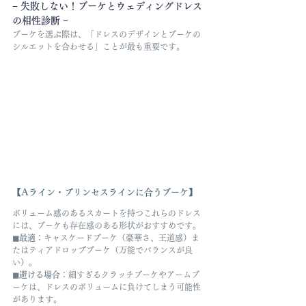
− 失敗しない！ブーケとウェディングドレス
の相性診断 −
ブーケを選ぶ際は、「ドレスのデザインとブーケの
シルエットを合わせる」ことが最も重要です。
【Aライン・プリンセスラインに合うブーケ】
ボリューム感のあるスカートを持つこれらのドレス
には、ブーケも存在感のある形状がおすすめです。
◼︎最適
：キャスケードブーケ（豪華さ、王道感）ま
たはティアドロップブーケ（万能でバランスが良
い）。
◼︎避ける場合
：細すぎるクラッチブーケやアームブ
ーケは、ドレスのボリュームに負けてしまう可能性
があります。