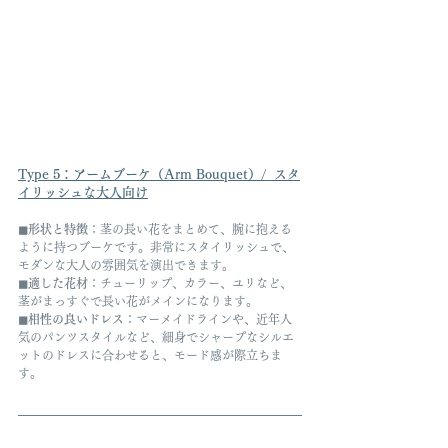
Type 5：
アームブーケ（Arm Bouquet）/  ス
タ
イリッシュな大人向け
◼︎形状と特徴
：茎の長い花をまとめて、腕に抱える
ように持つブーケです。非常にスタイリッシュで、
モダンな大人の雰囲気を演出できます。
◼︎適した花材
：チューリップ、カラー、ユリなど、
茎がまっすぐで長い花がメインになります。
◼︎相性の良いドレス
：マーメイドラインや、近年人
気のパンツスタイルなど、細身でシャープなシルエ
ットのドレスに合わせると、モード感が際立ちま
す。