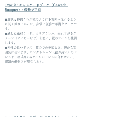
Type 2：
キャスケードブーケ（Cascade 
Bouquet）/ 
優雅で王道
◼︎形状と特徴：
花が滝のように下方向へ流れるよう
に長く垂れ下がった、非常に優雅で華麗なブーケで
す。
◼︎適した花材
：ユリ、カサブランカ、垂れ下がるグ
リーン（アイビーなど）を使い、縦のラインを強調
します。
◼︎相性の良いドレス
：教会での挙式など、厳かな雰
囲気に合います。ロングトレーン（裾が長い）のド
レスや、格式高いAラインのドレスに合わせると、
花嫁の優美さが際立ちます。