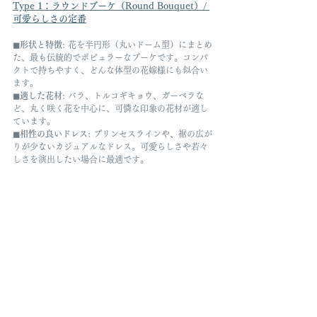
Type 1：
ラウンドブーケ（Round Bouquet）
/ 
可愛らしさの定番
◼︎形状と特徴
: 花を半円形（丸いドーム型）にまとめ
た、最も伝統的でポピュラーなブーケです。コンパ
クトで持ちやすく、どんな体型の花嫁様にも似合い
ます。
◼︎適した花材
: バラ、トルコギキョウ、ガーベラな
ど、丸く咲く花を中心に、可憐な印象の花材が適し
ています。
◼︎相性の良いドレス
: プリンセスラインや、裾の広が
りが少ないカジュアルなドレス。可愛らしさや若々
しさを演出したい場合に最適です。