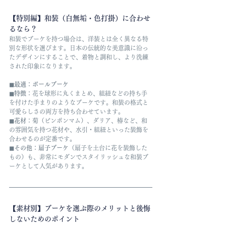
【特別編】和装（白無垢・色打掛）に合わせ
るなら？
和装でブーケを持つ場合は、洋装とは全く異なる特
別な形状を選びます。日本の伝統的な美意識に沿っ
たデザインにすることで、着物と調和し、より洗練
された印象になります。
◼︎最適
：
ボールブーケ
◼︎特徴
：花を球形に丸くまとめ、組紐などの持ち手
を付けた手まりのようなブーケです。和装の格式と
可愛らしさの両方を持ち合わせています。
◼︎花材
：菊（ピンポンマム）、ダリア、椿など、和
の雰囲気を持つ花材や、水引・組紐といった装飾を
合わせるのが定番です。
◼︎その他
：
扇子ブーケ
（扇子を土台に花を装飾した
もの）も、非常にモダンでスタイリッシュな和装ブ
ーケとして人気があります。
【素材別】ブーケを選ぶ際のメリットと後悔
しないためのポイント