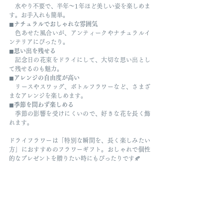
　水やり不要で、半年〜1年ほど美しい姿を楽しめま
す。お手入れも簡単。
◼︎
ナチュラルでおしゃれな雰囲気
　色あせた風合いが、アンティークやナチュラルイ
ンテリアにぴったり。
◼︎
思い出を残せる
　記念日の花束をドライにして、大切な思い出とし
て残せるのも魅力。
◼︎
アレンジの自由度が高い
　リースやスワッグ、ボトルフラワーなど、さまざ
まなアレンジを楽しめます。
◼︎
季節を問わず楽しめる
　季節の影響を受けにくいので、好きな花を長く飾
れます。
ドライフラワーは「特別な瞬間を、長く楽しみたい
方」におすすめのフラワーギフト。おしゃれで個性
的なプレゼントを贈りたい時にもぴったりです🍂