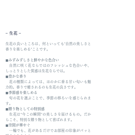
− 生花 −
生花の良いところは、何といっても"自然の美しさと
香りを楽しめる"ことです。
◼︎
みずみずしさと鮮やかな色合い
　自然に咲く花ならではのフレッシュな色合いや、
しっとりとした質感は生花ならでは。
◼︎
豊かな香り
　花の種類によっては、ほのかに香る甘い匂いも魅
力的。香りで癒されるのも生花の良さです。
◼︎
季節感を楽しめる
　旬の花を選ぶことで、季節の移ろいを感じられま
す。
◼︎
贈り物としての特別感
　生花は“今この瞬間”の美しさを届けるもの。だか
らこそ、特別な贈り物として喜ばれます。
◼︎
空間が華やぐ
　一輪でも、花があるだけでお部屋の印象がパッと