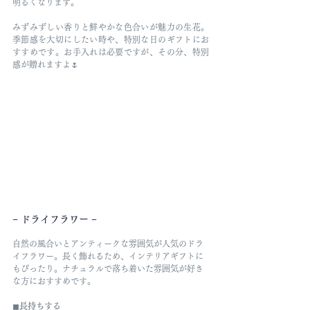
明るくなります。
みずみずしい香りと鮮やかな色合いが魅力の生花。
季節感を大切にしたい時や、特別な日のギフトにお
すすめです。お手入れは必要ですが、その分、特別
感が贈れますよ🌷
− ドライフラワー −
自然の風合いとアンティークな雰囲気が人気のドラ
イフラワー。長く飾れるため、インテリアギフトに
もぴったり。ナチュラルで落ち着いた雰囲気が好き
な方におすすめです。
◼︎
長持ちする