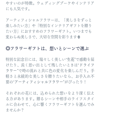
やすいのが特徴。ウェディングブーケやインテリア
にも人気です。
アーティフィシャルフラワーは、「美しさをずっと
楽しみたい方」や「特別なインテリアギフトを贈り
たい方」におすすめのフラワーギフト。いつまでも
変わらぬ美しさで、大切な空間を彩ります🪻
◎フラワーギフトは、想いとシーンで選ぶ
特別な記念日には、瑞々しく美しい"
生花"
で感動を届
けたり、長く思い出として残したいときは"
ドライフ
ラワー"
で時の流れと共に色の変化を楽しんだり。手
軽さと永続的な美しさを贈りたいなら、お手入れ不
要の"
アーティフィシャルフラワー"
がぴったり！
それぞれの花には、込められた想いをより深く伝え
る力があります。贈るシーンや相手のライフスタイ
ルに合わせて、心に響くフラワーギフトを選んでみ
ませんか？