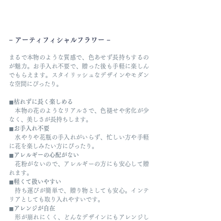
− アーティフィシャルフラワー −
まるで本物のような質感で、色あせず長持ちするの
が魅力。お手入れ不要で、贈った後も手軽に楽しん
でもらえます。スタイリッシュなデザインやモダン
な空間にぴったり。
◼︎
枯れずに長く楽しめる
　本物の花のようなリアルさで、色褪せや劣化が少
なく、美しさが長持ちします。
◼︎
お手入れ不要
　水やりや花瓶の手入れがいらず、忙しい方や手軽
に花を楽しみたい方にぴったり。
◼︎
アレルギーの心配がない
　花粉がないので、アレルギーの方にも安心して贈
れます。
◼︎
軽くて扱いやすい
　持ち運びが簡単で、贈り物としても安心。インテ
リアとしても取り入れやすいです。
◼︎
アレンジが自在
　形が崩れにくく、どんなデザインにもアレンジし