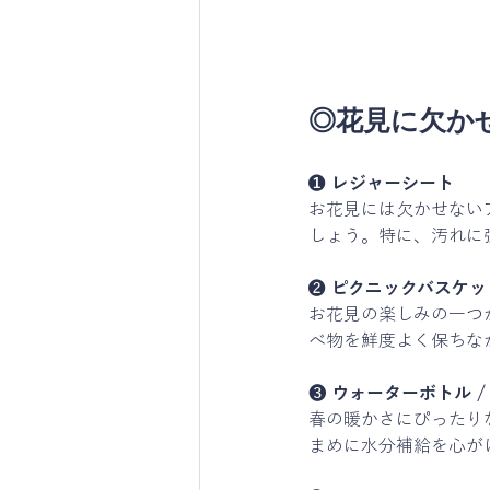
◎花見に欠か
❶ レジャーシート
お花見には欠かせない
しょう。特に、汚れに
❷ 
ピクニックバスケット
お花見の楽しみの一つ
べ物を鮮度よく保ちな
❸ 
ウォーターボトル /
春の暖かさにぴったり
まめに水分補給を心が