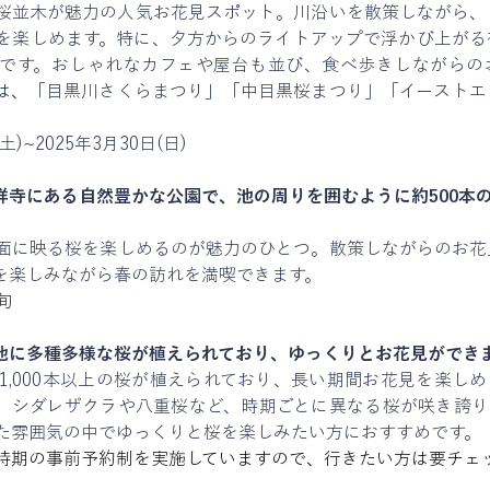
く桜並木が魅力の人気お花見スポット。川沿いを散策しながら
を楽しめます。特に、夕方からのライトアップで浮かび上がる
です。おしゃれなカフェや屋台も並び、食べ歩きしながらの
は、
「目黒川さくらまつり」「中目黒桜まつり」「イーストエ
土)~2025年3月30日(日)
祥寺にある自然豊かな公園で、池の周りを囲むように約500本
面に映る桜を楽しめるのが魅力のひとつ。散策しながらのお花
を楽しみながら春の訪れを満喫できます。
旬
地に多種多様な桜が植えられており、ゆっくりとお花見ができ
・1,000本以上の桜が植えられており、長い期間お花見を楽し
、シダレザクラや八重桜など、時期ごとに異なる桜が咲き誇り
た雰囲気の中でゆっくりと桜を楽しみたい方におすすめです。
時期の事前予約制を実施していますので、行きたい方は要チェ
】