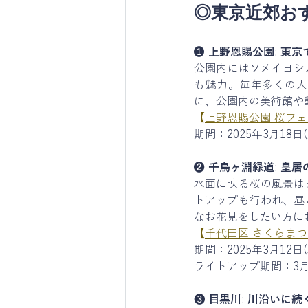
◎東京近郊お
❶ 
上野恩賜公園
: 
東京
公園内にはソメイヨシ
も魅力。毎年多くの人
に、公園内の美術館や
【
上野恩賜公園 桜フェス
期間：2025年3月18日(
❷ 千鳥ヶ淵緑道
: 
皇居
水面に映る桜の風景は
トアップも行われ、昼
なお花見をしたい方に
【
千代田区 さくらまつ
期間：2025年3月12日(
ライトアップ期間：3月2
❸ 
目黒川
: 
川沿いに続