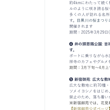
約4kmにわたって続
ルのように咲き誇る桜
多くの人が訪れる名所
す。
目黒川の桜まつり
開催されます
期間：2025年3月29日(
❹ 
井の頭恩賜公園
: 
吉
す。
ボートに乗りながら水
祥寺のカフェやグルメ
期間：3月下旬～4月上
❺ 
新宿御苑
: 
広大な敷
広大な敷地に約70種
ソメイヨシノをはじめ
禁止のため、落ち着い
※新宿御苑では、花見
【
新宿御苑
公式ページ