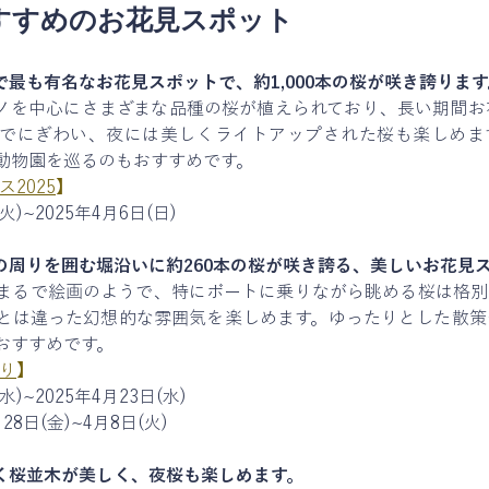
すすめのお花見スポット
で最も有名なお花見スポットで、約1,000本の桜が咲き誇ります
ノを中心にさまざまな品種の桜が植えられており、長い期間お
でにぎわい、夜には美しくライトアップされた桜も楽しめま
動物園を巡るのもおすすめです。
2025
】
火)~2025年4月6日(日)
の周りを囲む堀沿いに約260本の桜が咲き誇る、美しいお花見
まるで絵画のようで、特にボートに乗りながら眺める桜は格別
とは違った幻想的な雰囲気を楽しめます。ゆったりとした散策
おすすめです。
り
】
水)~2025年4月23日(水)
8日(金)~4月8日(火)
く桜並木が美しく、夜桜も楽しめます。