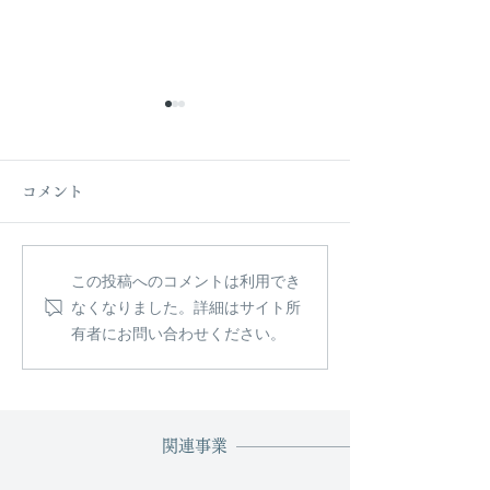
コメント
この投稿へのコメントは利用でき
母の日に贈る、やさしい
🌸【2026年最
なくなりました。詳細はサイト所
時間。花と和紅茶のギフ
花見スポットBE
有者にお問い合わせください。
トボックス
番から穴場まで
関連事業