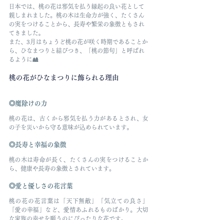
日本では、桃の花は邪気を払う縁起の良い花として
親しまれました。桃の木は生命力が強く、たくさん
の実をつけることから、長寿や繁栄の象徴ともされ
てきました。
また、3月はちょうど桃の花が咲く時期であることか
ら、ひなまつりと結びつき、「桃の節句」と呼ばれ
るように
🎎
桃の花がひなまつりに飾られる理由
◎魔除けの力
桃の花は、古くから邪気を払う力があるとされ、女
の子を災いから守る意味が込められています。
◎長寿と幸福の象徴
桃の木は寿命が長く、たくさんの実をつけることか
ら、健康や長寿の象徴とされています。
◎愛と優しさの花言葉
桃の花の花言葉は「天下無敵」「気立ての良さ」
「愛の幸福」など、愛情あふれるものばかり。大切
な家族の幸せを願うのにぴったりな花です。