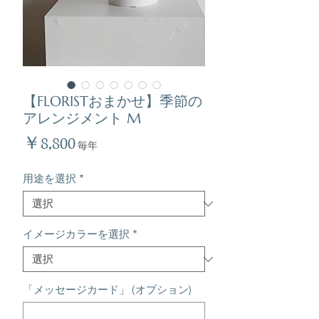
【FLORISTおまかせ】季節の
アレンジメント M
価
￥8,800
毎年
格
用途を選択
*
イメージカラーを選択
*
「メッセージカード」 (オプション)