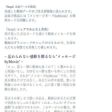
『Step2. 
完成データが到着
』
完成した動画データがご注文者様宛に送られます。
お届け商品には『メッセージカードbyMovie』の専
用カードを同梱します。
『Step3. 
シェアでみんなと共有』
受け取った方はカードを通じて動画メッセージを楽
しめます。
動画はダウンロードやシェアができるので、大切な
人たちと何度でも共有して楽しめます。
− 忘れられない感動を贈るなら"メッセージ
byMovie" −
「えっ、花と一緒に動画も届くの？」と驚かれるこ
と間違いなし。大切な人へ贈る想いを形にした特別
なギフト、それが "メッセージbyMovie " です。ただ
花を贈るだけではなく、あなたの声や表情、想いを
映像にのせて届けることで、心に深く響く特別な体
験を演出します。
花はその美しさで想いを伝え、動画はあなたの言葉
で気持ちをしっかり届けてくれる—そんな“ダブルの
感動”をお届けできるのが、このサービスの魅力。普
段は照れくさくて言えないことも、動画なら素直に