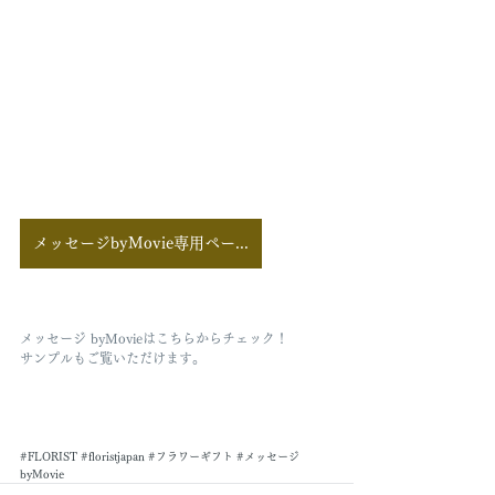
メッセージbyMovie専用ページ
メッセージ byMovieはこちらからチェック！
サンプルもご覧いただけます。
#FLORIST
#floristjapan
#フラワーギフト
#メッセージ
byMovie