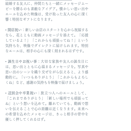
結婚する友人に、仲間たちと一緒にメッセージムー
ビーを贈るのも素敵なアイデア。懐かしい思い出や
エールを込めた映像は、受け取った友人の心に深く
響く特別なギフトになります。
• 
開店祝い
：新しいお店のスタートを心から祝福する
なら、花とともに動画メッセージを添えて。「応援
しているよ！」「これからも頑張ってね！」という
気持ちを、映像でダイレクトに届けられます。特別
なエールは、相手の心にも深く刻まれるはずです。
• 
誕生日やお祝い事
：大切な家族や友人の誕生日に
は、思い出とともに心温まるメッセージを。写真や
思い出のシーンを織り交ぜながら伝えると、より感
動的に。「いつもありがとう」「これからもよろし
くね」など、感謝の気持ちを映像で届けましょう。
• 
送別会や卒業祝い
：旅立つ人へのエールとして、
「これまでありがとう」「新しい場所でも頑張って
ね」という想いを込めて。離れていても、動画で想
いを伝えることで心の距離は近くなります。未来へ
の希望を込めたメッセージは、きっと相手の背中を
優しく押してくれるはず。