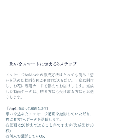
− 想いをスマートに伝える3ステップ −
メッセージbyMovieの作成方法はとっても簡単！想
いを込めた動画をFLORISTに送るだけ。丁寧に制作
し、お花に専用カードを添えてお届けします。完成
した動画データは、贈る方にも受け取る方にもお送
りします。
『Step1. 
撮影した動画を送信
』
想いを込めたメッセージ動画を撮影していただき、
FLORISTへデータを送信します。​
​◎動画は20秒まで送ることができます(完成品は30
秒)
​◎何人で撮影してもOK