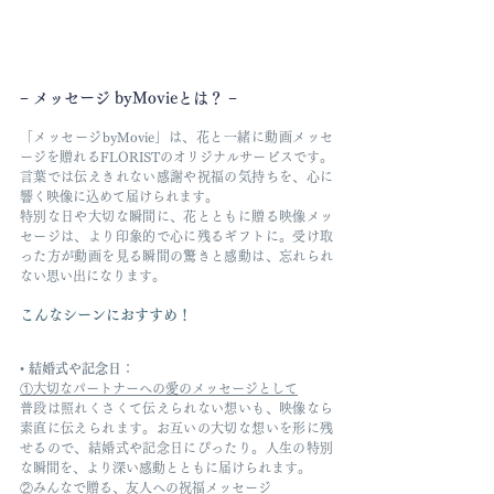
− メッセージ byMovieとは？ −
「メッセージbyMovie」は、花と一緒に動画メッセ
ージを贈れるFLORISTのオリジナルサービスです。
言葉では伝えきれない感謝や祝福の気持ちを、心に
響く映像に込めて届けられます。
特別な日や大切な瞬間に、花とともに贈る映像メッ
セージは、より印象的で心に残るギフトに。受け取
った方が動画を見る瞬間の驚きと感動は、忘れられ
ない思い出になります。
こんなシーンにおすすめ！
• 
結婚式や記念日
：
①大切なパートナーへの愛のメッセージとして
普段は照れくさくて伝えられない想いも、映像なら
素直に伝えられます。お互いの大切な想いを形に残
せるので、結婚式や記念日にぴったり。人生の特別
な瞬間を、より深い感動とともに届けられます。
②みんなで贈る、友人への祝福メッセージ