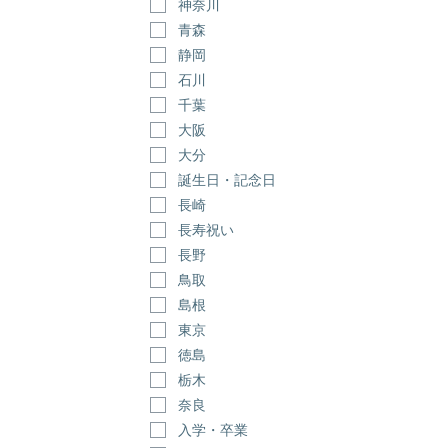
神奈川
青森
静岡
石川
千葉
大阪
大分
誕生日・記念日
長崎
長寿祝い
長野
鳥取
島根
東京
徳島
栃木
奈良
入学・卒業