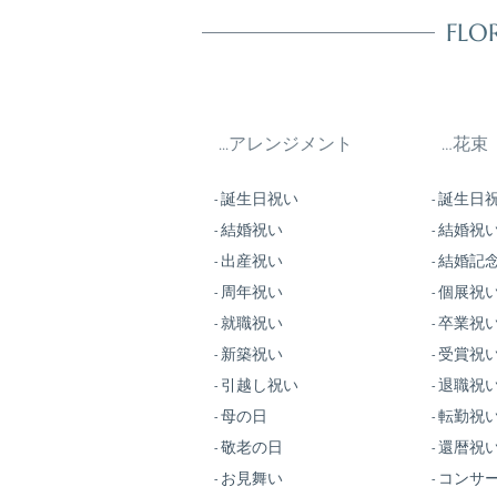
茨城
FL
栃木
群馬
埼玉
千葉
...アレンジメント
…花束
東京
神奈川
- 誕生日祝い
- 誕生日
新潟
- 結婚祝い
- 結婚祝
富山
- 出産祝い
- 結婚記
石川
- 周年祝い
- 個展祝
福井
山梨
- 就職祝い
- 卒業祝
長野
- 新築祝い
- 受賞祝
岐阜
- 引越し祝い
- 退職祝
静岡
- 母の日
- 転勤祝い
愛知
- 敬老の日
- 還暦祝
三重
- お見舞い
- コンサ
滋賀