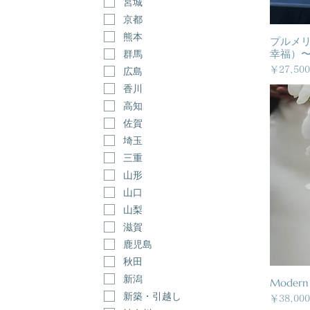
宮城
京都
熊本
プルメリ
幸福）〜
群馬
価格
￥27,500
広島
香川
高知
佐賀
埼玉
三重
山形
山口
山梨
滋賀
鹿児島
秋田
新潟
Modern 
新築・引越し
価格
￥38,000