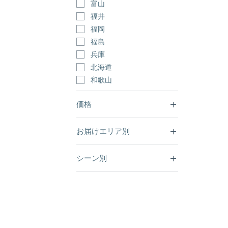
富山
福井
福岡
福島
兵庫
北海道
和歌山
価格
お届けエリア別
￥24,000
￥38,000
北海道
シーン別
青森
岩手
誕生日・記念日
宮城
新築・引越し
秋田
長寿祝い
山形
福島