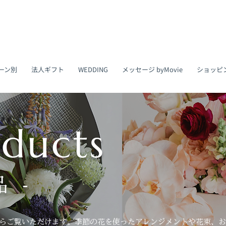
ーン別
法人ギフト
WEDDING
メッセージ byMovie
ショッピ
oducts
 -
らからご覧いただけます。季節の花を使ったアレンジメントや花束、