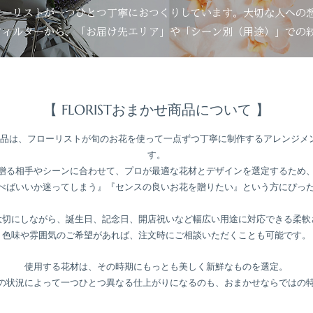
ローリストが一つひとつ丁寧におつくりしています。大切な人への
フィルターから、「お届け先エリア」や「シーン別（用途）」での
【 FLORISTおまかせ商品について 】
せ」商品は、フローリストが旬のお花を使って一点ずつ丁寧に制作するアレンジ
す。
贈る相手やシーンに合わせて、プロが最適な花材とデザインを選定するため
べばいいか迷ってしまう』『センスの良いお花を贈りたい』という方にぴっ
大切にしながら、誕生日、記念日、開店祝いなど幅広い用途に対応できる柔軟
色味や雰囲気のご希望があれば、注文時にご相談いただくことも可能です。
使用する花材は、その時期にもっとも美しく新鮮なものを選定。
の状況によって一つひとつ異なる仕上がりになるのも、おまかせならではの