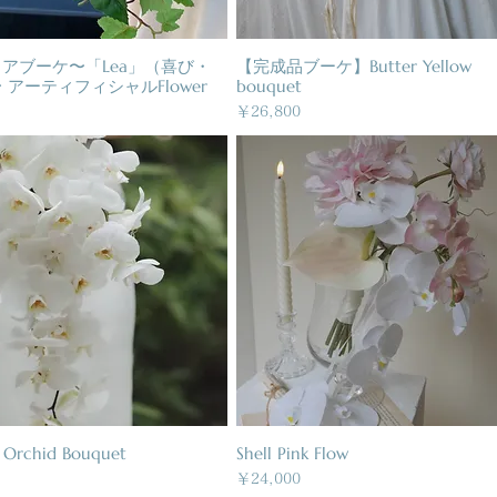
アブーケ〜「Lea」（喜び・
クイックビュー
【完成品ブーケ】Butter Yellow
クイックビュー
 アーティフィシャルFlower
bouquet
価格
￥26,800
Orchid Bouquet
クイックビュー
Shell Pink Flow
クイックビュー
価格
￥24,000