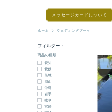
メッセージカードについて
ホーム
ウェディングブーケ
フィルター：
商品の種類
愛知
愛媛
茨城
岡山
沖縄
岩手
岐阜
宮崎