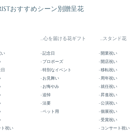
ORISTおすすめシーン別贈呈花
…心を届ける花ギフト
...スタンド花
祝い
- 記念日
- 開業祝い
い
- プロポーズ
- 開店祝い
念日
- 特別なイベント
- 移転祝い
い
- お見舞い
- 周年祝い
い
- お悔やみ
- 就任祝い
い
- 追悼
- 昇進祝い
い
- 法要
- 公演祝い
​
- ペット用
- 個展祝い
い
- 受賞祝い
ート祝い
- コンサート祝い