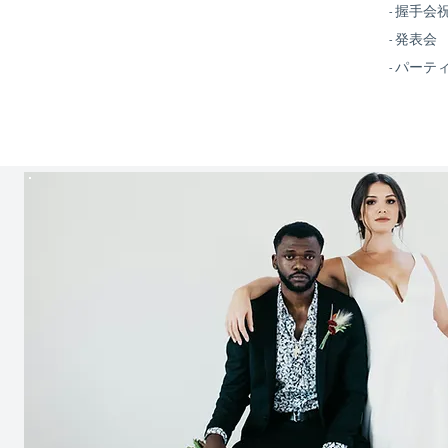
- 握手会
京都
- 発表会
大阪
- パーテ
兵庫
奈良
和歌山
鳥取
島根
岡山
広島
山口
徳島
香川
愛媛
高知
福岡
佐賀
長崎
熊本