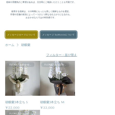
色味や雰囲気のご希望があれば、注文時にご相談いただくことも可能です。

使用する花材は、その時期にもっとも美しく新鮮なものを選定。

市場や店舗の状況によって一つひとつ異なる仕上がりになるのも、

おまかせならではの特別感です。
メッセージカードについて
メッセージ byMovieについて
ホーム
胡蝶蘭
フィルター・並び替え
FLORISTおまかせ商品
FLORISTおまかせ商品
胡蝶蘭3本立ち S
胡蝶蘭3本立ち M
価格
価格
￥22,000
￥33,000
FLORISTおまかせ商品