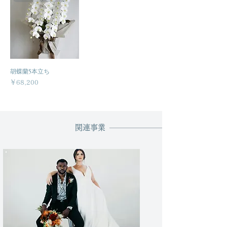
胡蝶蘭5本立ち
価格
￥68,200
関連事業