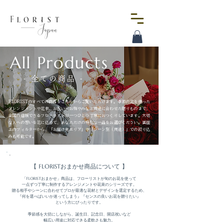
All Products
- 全ての商品 -
FLORISTのすべての商品をこちらからご覧いただけます。季節の花を使った
アレンジメントや花束、お祝い・お悔やみなど用途に合わせた贈りものまで、
全国の信頼できるフローリストが一つひとつ丁寧におつくりしています。大切
な人への想いを花に込めて、あなただけの特別な一品をお選びください。画面
上のフィルターから、「お届け先エリア」や「シーン別（用途）」での絞り込
みも可能です。
【 FLORISTおまかせ商品について 】
「FLORISTおまかせ」商品は、フローリストが旬のお花を使って

一点ずつ丁寧に制作するアレンジメントや花束のシリーズです。

贈る相手やシーンに合わせてプロが最適な花材とデザインを選定するため、

『何を選べばいいか迷ってしまう』『センスの良いお花を贈りたい』

という方にぴったりです。

季節感を大切にしながら、誕生日、記念日、開店祝いなど

幅広い用途に対応できる柔軟さも魅力。
