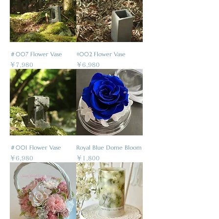
＃007 Flower Vase
#002 Flower Vase
価格
価格
￥7,980
￥6,980
＃001 Flower Vase
Royal Blue Dome Bloom
価格
価格
￥6,980
￥1,800