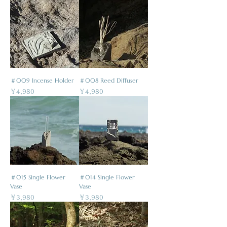
＃009 Incense Holder
＃008 Reed Diffuser
価格
価格
￥4,980
￥4,980
＃015 Single Flower
＃014 Single Flower
Vase
Vase
価格
価格
￥3,980
￥3,980