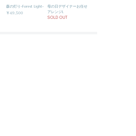
森の灯り-Forest Light-
母の日デザイナーお任せ
アレンジL
価格
￥49,500
SOLD OUT
関連事業
WEDDING
​-WEDDING専門ページ-