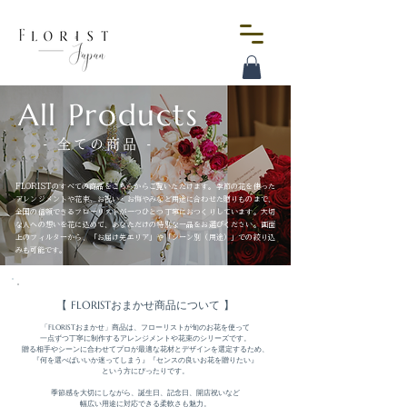
All Products
- 全ての商品 -
FLORISTのすべての商品をこちらからご覧いただけます。季節の花を使った
アレンジメントや花束、お祝い・お悔やみなど用途に合わせた贈りものまで、
全国の信頼できるフローリストが一つひとつ丁寧におつくりしています。大切
な人への想いを花に込めて、あなただけの特別な一品をお選びください。画面
上のフィルターから、「お届け先エリア」や「シーン別（用途）」での絞り込
みも可能です。
【 FLORISTおまかせ商品について 】
「FLORISTおまかせ」商品は、フローリストが旬のお花を使って

一点ずつ丁寧に制作するアレンジメントや花束のシリーズです。

贈る相手やシーンに合わせてプロが最適な花材とデザインを選定するため、

『何を選べばいいか迷ってしまう』『センスの良いお花を贈りたい』

という方にぴったりです。

季節感を大切にしながら、誕生日、記念日、開店祝いなど

幅広い用途に対応できる柔軟さも魅力。
