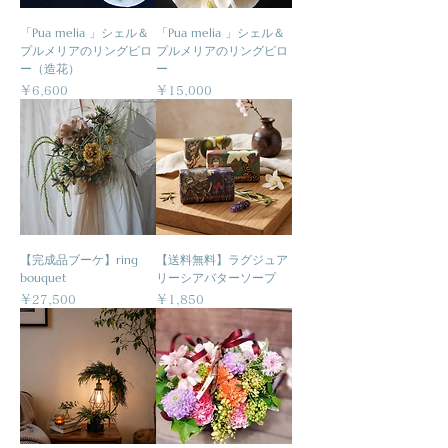
「Pua melia 」シェル＆
「Pua melia 」シェル＆
プルメリアのリングピロ
プルメリアのリングピロ
ー（造花）
ー
価格
価格
￥6,600
￥15,000
【完成品ブーケ】ring
【送料無料】ラグジュア
bouquet
リーシアバターソープ
価格
価格
￥27,500
￥1,850