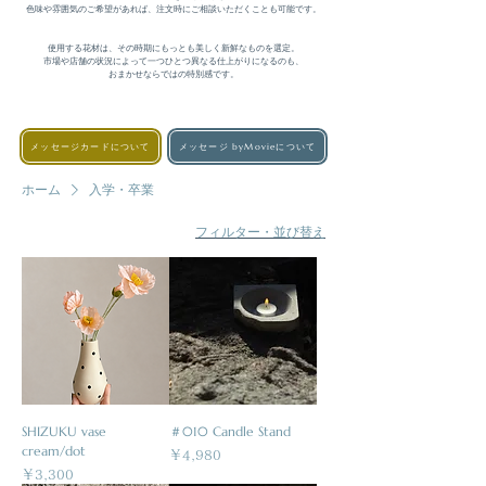
色味や雰囲気のご希望があれば、注文時にご相談いただくことも可能です。

使用する花材は、その時期にもっとも美しく新鮮なものを選定。

市場や店舗の状況によって一つひとつ異なる仕上がりになるのも、

おまかせならではの特別感です。
メッセージカードについて
メッセージ byMovieについて
ホーム
入学・卒業
フィルター・並び替え
SHIZUKU vase
＃010 Candle Stand
cream/dot
価格
￥4,980
価格
￥3,300