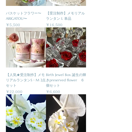
バスケットフラワー〜
【受注制作】メモリアル
ARIGATOU〜
ランタン L 単品
価格
価格
￥5,500
￥16,500
【人気★受注制作】メモ
Birth Jewel Box 誕生の輝
リアルランタンS・M 2点
きpreserved flower ６
セット
個セット
価格
価格
￥22,000
￥6,600