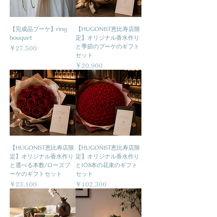
【完成品ブーケ】ring
【HUGONIST恵比寿店限
bouquet
定】オリジナル香水作り
と季節のブーケのギフト
価格
￥27,500
セット
価格
￥20,900
【HUGONIST恵比寿店限
【HUGONIST恵比寿店限
定】オリジナル香水作り
定】オリジナル香水作り
と選べる本数/ローズブ
と108本の花束のギフト
ーケのギフトセット
セット
価格
価格
￥23,100
￥102,300