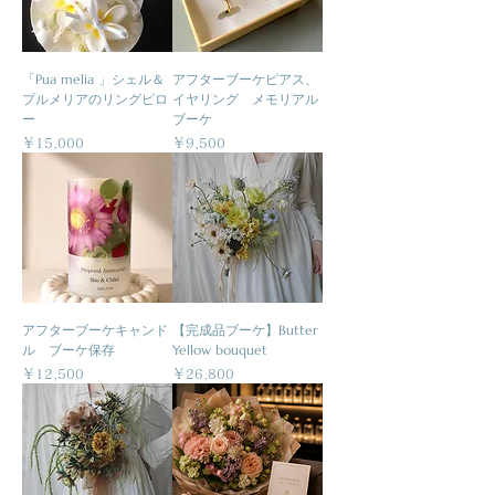
「Pua melia 」シェル＆
アフターブーケピアス、
プルメリアのリングピロ
イヤリング メモリアル
ー
ブーケ
価格
価格
￥15,000
￥9,500
アフターブーケキャンド
【完成品ブーケ】Butter
ル ブーケ保存
Yellow bouquet
価格
価格
￥12,500
￥26,800