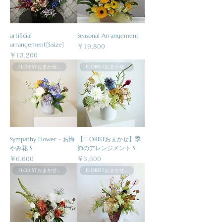
artificial
Seasonal Arrangement
arrangement[S:size]
価格
￥19,800
価格
￥13,200
FLORISTおまかせ商品
FLORISTおまかせ商品
Sympathy Flower - お悔
【FLORISTおまかせ】季
やみ花 S
節のアレンジメント S
価格
価格
￥6,600
￥6,600
FLORISTおまかせ商品
FLORISTおまかせ商品