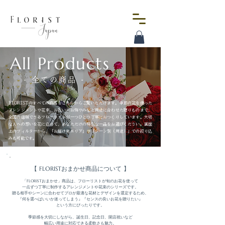
All Products
- 全ての商品 -
FLORISTのすべての商品をこちらからご覧いただけます。季節の花を使った
アレンジメントや花束、お祝い・お悔やみなど用途に合わせた贈りものまで、
全国の信頼できるフローリストが一つひとつ丁寧におつくりしています。大切
な人への想いを花に込めて、あなただけの特別な一品をお選びください。画面
上のフィルターから、「お届け先エリア」や「シーン別（用途）」での絞り込
みも可能です。
【 FLORISTおまかせ商品について 】
「FLORISTおまかせ」商品は、フローリストが旬のお花を使って

一点ずつ丁寧に制作するアレンジメントや花束のシリーズです。

贈る相手やシーンに合わせてプロが最適な花材とデザインを選定するため、

『何を選べばいいか迷ってしまう』『センスの良いお花を贈りたい』

という方にぴったりです。

季節感を大切にしながら、誕生日、記念日、開店祝いなど

幅広い用途に対応できる柔軟さも魅力。
