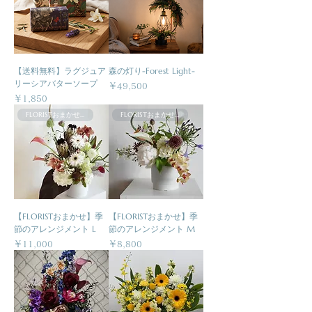
【送料無料】ラグジュア
森の灯り-Forest Light-
リーシアバターソープ
価格
￥49,500
価格
￥1,850
FLORISTおまかせ商品
FLORISTおまかせ商品
【FLORISTおまかせ】季
【FLORISTおまかせ】季
節のアレンジメント L
節のアレンジメント M
価格
価格
￥11,000
￥8,800