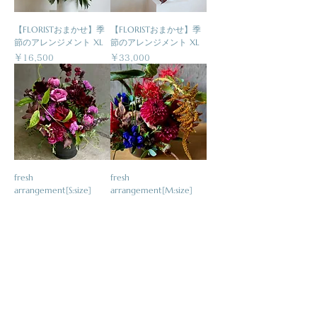
【FLORISTおまかせ】季
【FLORISTおまかせ】季
節のアレンジメント XL
節のアレンジメント XL
価格
価格
￥16,500
￥33,000
fresh
fresh
arrangement[S:size]
arrangement[M:size]
価格
価格
￥9,900
￥16,500
関連事業