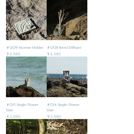
＃009 Incense Holder
＃008 Reed Diffuser
価格
価格
￥4,980
￥4,980
＃015 Single Flower
＃014 Single Flower
Vase
Vase
価格
価格
￥3,980
￥3,980