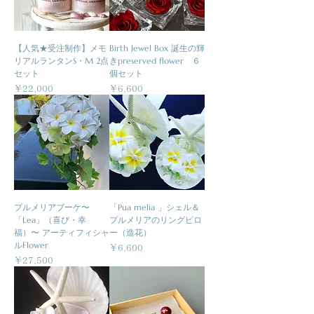
【人気★受注制作】メモ
Birth Jewel Box 誕生の輝
リアルランタンS・M 2点
きpreserved flower ６
セット
個セット
価格
価格
￥22,000
￥6,600
プルメリアブーケ〜
「Pua melia 」シェル＆
「Lea」（喜び・幸
プルメリアのリングピロ
福）〜 アーティフィシャ
ー（造花）
ルFlower
価格
￥6,600
価格
￥27,500