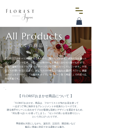
All Products
- 全ての商品 -
FLORISTのすべての商品をこちらからご覧いただけます。季節の花を使った
アレンジメントや花束、お祝い・お悔やみなど用途に合わせた贈りものまで、
全国の信頼できるフローリストが一つひとつ丁寧におつくりしています。大切
な人への想いを花に込めて、あなただけの特別な一品をお選びください。画面
上のフィルターから、「お届け先エリア」や「シーン別（用途）」での絞り込
みも可能です。
【 FLORISTおまかせ商品について 】
「FLORISTおまかせ」商品は、フローリストが旬のお花を使って

一点ずつ丁寧に制作するアレンジメントや花束のシリーズです。

贈る相手やシーンに合わせてプロが最適な花材とデザインを選定するため、

『何を選べばいいか迷ってしまう』『センスの良いお花を贈りたい』

という方にぴったりです。

季節感を大切にしながら、誕生日、記念日、開店祝いなど

幅広い用途に対応できる柔軟さも魅力。
