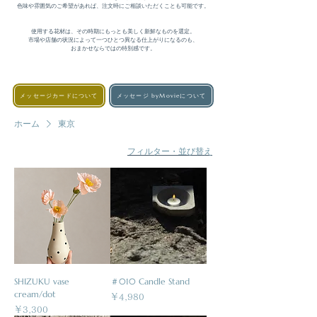
色味や雰囲気のご希望があれば、注文時にご相談いただくことも可能です。

使用する花材は、その時期にもっとも美しく新鮮なものを選定。

市場や店舗の状況によって一つひとつ異なる仕上がりになるのも、

おまかせならではの特別感です。
メッセージカードについて
メッセージ byMovieについて
ホーム
東京
フィルター・並び替え
SHIZUKU vase
＃010 Candle Stand
cream/dot
価格
￥4,980
価格
￥3,300