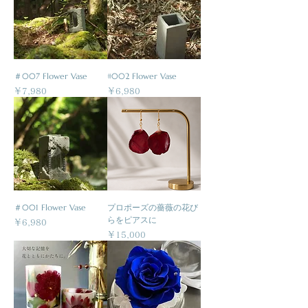
＃007 Flower Vase
#002 Flower Vase
価格
価格
￥7,980
￥6,980
＃001 Flower Vase
プロポーズの薔薇の花び
らをピアスに
価格
￥6,980
価格
￥15,000