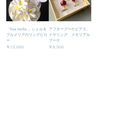
「Pua melia 」シェル＆
アフターブーケピアス、
プルメリアのリングピロ
イヤリング メモリアル
ー
ブーケ
価格
価格
￥15,000
￥9,500
関連事業