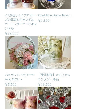
☆2点セット☆プロポー
Royal Blue Dome Bloom
ズの花束をキャンドル
価格
￥1,800
に アフターブーケキャ
ンドル
価格
￥18,000
バスケットフラワー〜
【受注制作】メモリアル
ARIGATOU〜
ランタン L 単品
価格
価格
￥5,500
￥16,500