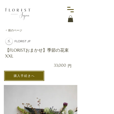
< 前のページ
FLORIST JP
【FLORISTおまかせ】季節の花束
XXL
33,000
円
購入手続きへ