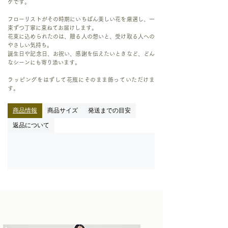
ケです。
フローリストがその時期にいちばん美しい花を厳選し、一
束ずつ丁寧に束ねてお届けします。
花束に込められたのは、贈る人の想いと、受け取る人への
やさしい気持ち。
誕生日や記念日、お祝い、感謝を伝えたいときなど、どん
なシーンにも寄り添います。
ラッピングをはずして花瓶にそのまま飾っていただけま
す。
商品情報
商品サイズ
発送までの目安
返品について