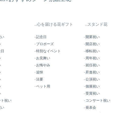
…心を届ける花ギフト
...スタンド花
祝い
- 記念日
- 開業祝い
い
- プロポーズ
- 開店祝い
念日
- 特別なイベント
- 移転祝い
い
- お見舞い
- 周年祝い
い
- お悔やみ
- 就任祝い
い
- 追悼
- 昇進祝い
い
- 法要
- 公演祝い
​
- ペット用
- 個展祝い
い
- 受賞祝い
ート祝い
- コンサート祝い
祝い
- 発表会