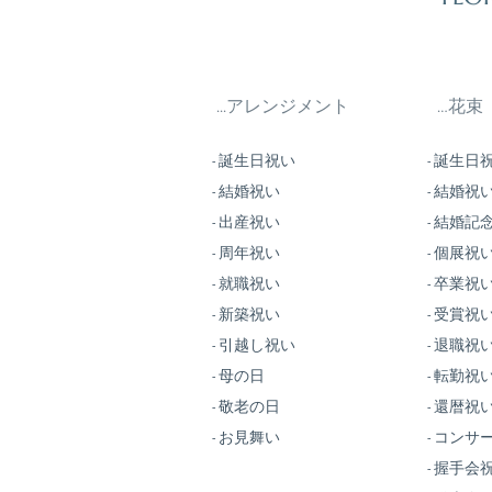
...アレンジメント
…花束
- 誕生日祝い
- 誕生日
- 結婚祝い
- 結婚祝
- 出産祝い
- 結婚記
- 周年祝い
- 個展祝
- 就職祝い
- 卒業祝
- 新築祝い
- 受賞祝
- 引越し祝い
- 退職祝
- 母の日
- 転勤祝い
- 敬老の日
- 還暦祝
- お見舞い
- コンサ
- 握手会