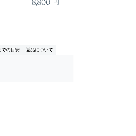
8,800
円
までの目安
返品について