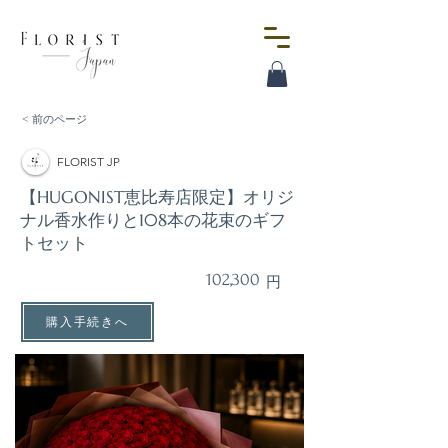
< 前のページ
FLORIST JP
【HUGONIST恵比寿店限定】オリジ
ナル香水作りと108本の花束のギフ
トセット
102,300
円
購入手続きへ