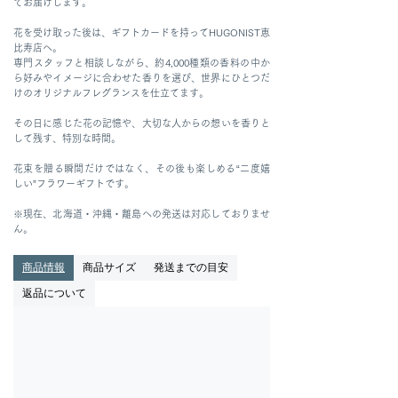
てお届けします。
花を受け取った後は、ギフトカードを持ってHUGONIST恵
比寿店へ。
専門スタッフと相談しながら、約4,000種類の香料の中か
ら好みやイメージに合わせた香りを選び、世界にひとつだ
けのオリジナルフレグランスを仕立てます。
その日に感じた花の記憶や、大切な人からの想いを香りと
して残す、特別な時間。
花束を贈る瞬間だけではなく、その後も楽しめる“二度嬉
しい”フラワーギフトです。
※現在、北海道・沖縄・離島への発送は対応しておりませ
ん。
商品情報
商品サイズ
発送までの目安
返品について